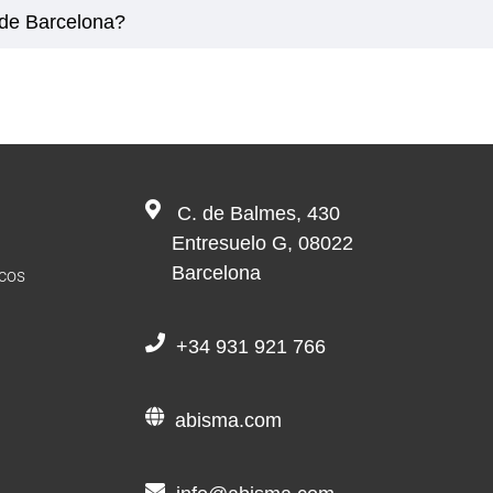
sde Barcelona?
C. de Balmes, 430
Entresuelo G, 08022
Barcelona
icos
+34 931 921 766
abisma.com