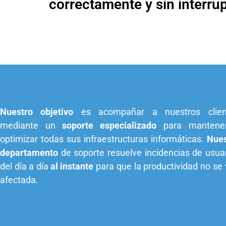
correctamente y sin interru
Nuestro objetivo
es acompañar a nuestros clien
mediante un
soporte especializado
para mantene
optimizar todas sus infraestructuras informáticas.
Nues
departamento
de soporte resuelve incidencias de usua
del día a día
al instante
para que la productividad no se
afectada.